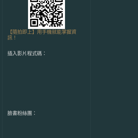
【隨拍即上】用手機就能掌握資
訊！
插入影片程式碼：
臉書粉絲團：