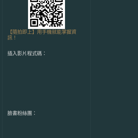
【隨拍即上】用手機就能掌握資
訊！
插入影片程式碼：
臉書粉絲團：